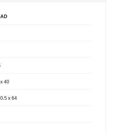
0AD
5
 x 40
50.5 x 64