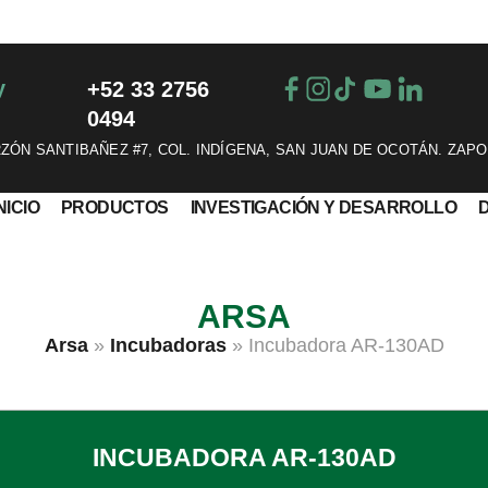
y
+52 33 2756
0494
ÓN SANTIBAÑEZ #7, COL. INDÍGENA, SAN JUAN DE OCOTÁN. ZAPO
NICIO
PRODUCTOS
INVESTIGACIÓN Y DESARROLLO
ARSA
Arsa
»
Incubadoras
»
Incubadora AR-130AD
INCUBADORA AR-130AD