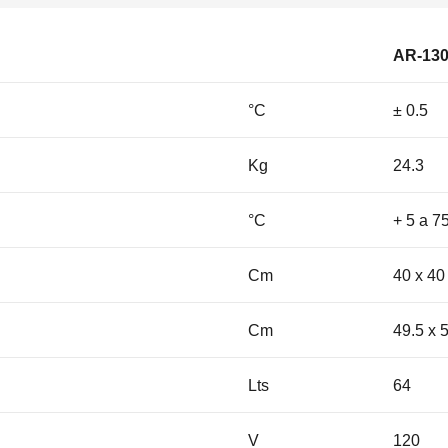
AR-13
°C
± 0.5
Kg
24.3
°C
+ 5 a 7
Cm
40 x 40
Cm
49.5 x 
Lts
64
V
120