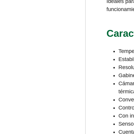
Ideales par
funcionamie
Carac
Temper
Estabi
Resolu
Gabine
Cámar
térmic
Conve
Contro
Con in
Sensor
Cuenta