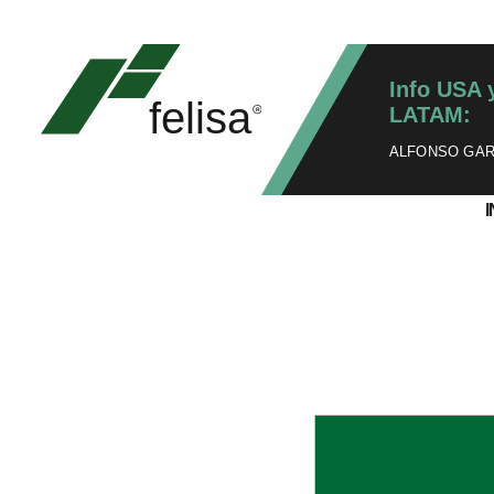
Info USA 
LATAM:
ALFONSO GARZ
I