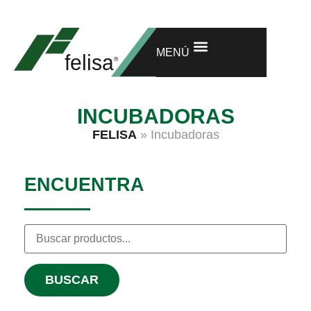
INVESTIGACIÓN Y DESARROLLO
GARANTÍA EXTENDIDA
MENÚ
INCUBADORAS
FELISA
»
Incubadoras
ENCUENTRA
BUSCAR