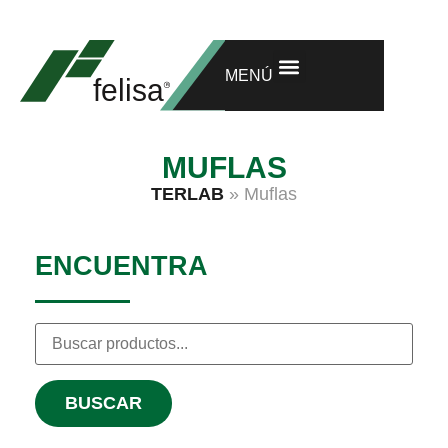
INVESTIGACIÓN Y DESARROLLO
GARANTÍA EXTENDIDA
MENÚ
MUFLAS
TERLAB
»
Muflas
ENCUENTRA
BUSCAR